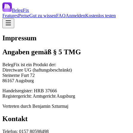
BelegFix
Features
Preise
Gut zu wissen
FAQ
Anmelden
Kostenlos testen
Impressum
Angaben gemäß § 5 TMG
BelegFix ist ein Produkt der:
Directware UG (haftungsbeschränkt)
Steinerne Furt 72
86167 Augsburg
Handelsregister: HRB 37666
Registergericht: Amtsgericht Augsburg
Vertreten durch Benjamin Szturmaj
Kontakt
Telefon: 0157 80598498